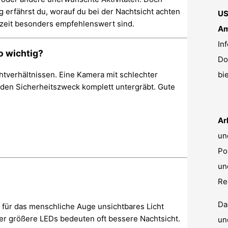
g erfährst du, worauf du bei der Nachtsicht achten
US
rzeit besonders empfehlenswert sind.
Am
In
o wichtig?
Do
htverhältnissen. Eine Kamera mit schlechter
bi
 den Sicherheitszweck komplett untergräbt. Gute
Ar
un
Po
un
Re
Da
e für das menschliche Auge unsichtbares Licht
r größere LEDs bedeuten oft bessere Nachtsicht.
un