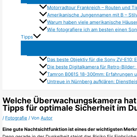
Motorradtour Frankreich – Routen und T
Amerikanische Jungennamen mit B – Stilv
Warum haben viele amerikanische Häuser
Wie fotografiere ich am besten einen S
Tipps
Das beste Objektiv für die Sony ZV-E10: 
Die beste Digitalkamera für Retro-Bilder:
Tamron B061S 18-300mm: Erfahrungen u
Untreue in Nürnberg aufklären: Dienstle
Welche Überwachungskamera hat d
Tipps für optimale Sicherheit im D
/
Fotografie
/ Von
Autor
Eine gute Nachtsichtfunktion ist eines der wichtigsten M
Denn gerade in der Dunkelheit steigt das Risiko für Einbrüch