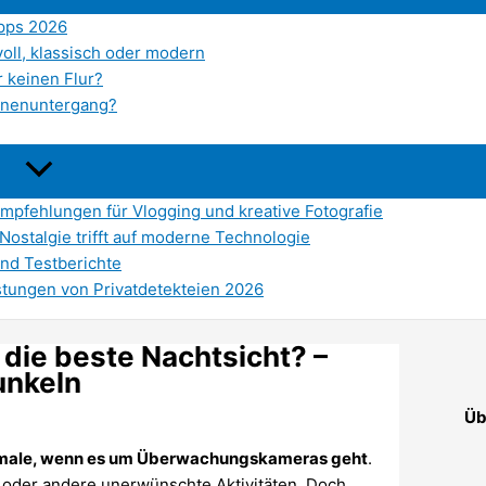
ipps 2026
oll, klassisch oder modern
 keinen Flur?
onnenuntergang?
Empfehlungen für Vlogging und kreative Fotografie
 Nostalgie trifft auf moderne Technologie
nd Testberichte
istungen von Privatdetekteien 2026
ie beste Nachtsicht? –
unkeln
Üb
erkmale, wenn es um Überwachungskameras geht
.
e oder andere unerwünschte Aktivitäten. Doch