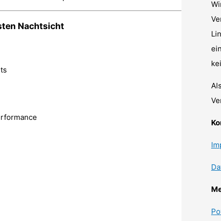
Wi
Ve
ten Nachtsicht
Li
ei
ke
hts
Al
Ve
Performance
Ko
Im
Da
Me
Po