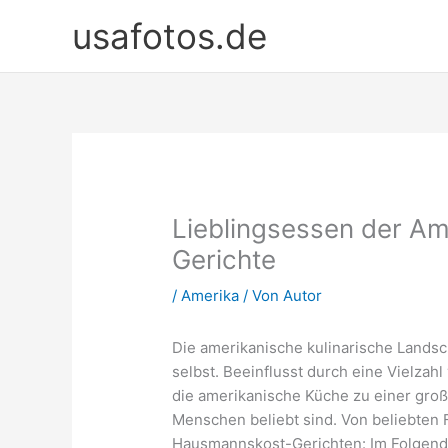
Zum
usafotos.de
Inhalt
springen
Lieblingsessen der Am
Gerichte
/
Amerika
/ Von
Autor
Die amerikanische kulinarische Landscha
selbst. Beeinflusst durch eine Vielzahl
die amerikanische Küche zu einer große
Menschen beliebt sind. Von beliebten F
Hausmannskost-Gerichten: Im Folgende