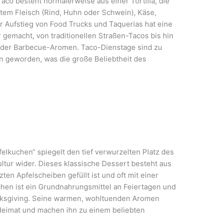
co besteht normalerweise aus einer Tortilla, die
tem Fleisch (Rind, Huhn oder Schwein), Käse,
Der Aufstieg von Food Trucks und Taquerias hat eine
 gemacht, von traditionellen Straßen-Tacos bis hin
 oder Barbecue-Aromen. Taco-Dienstage sind zu
on geworden, was die große Beliebtheit des
elkuchen“ spiegelt den tief verwurzelten Platz des
ltur wider. Dieses klassische Dessert besteht aus
ten Apfelscheiben gefüllt ist und oft mit einer
uchen ist ein Grundnahrungsmittel an Feiertagen und
nksgiving. Seine warmen, wohltuenden Aromen
Heimat und machen ihn zu einem beliebten